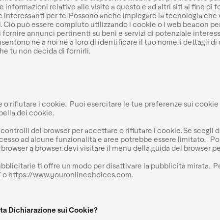
nformazioni relative alle visite a questo e ad altri siti al fine di f
e interessanti per te. Possono anche impiegare la tecnologia che v
ri. Ciò può essere compiuto utilizzando i cookie o i web beacon pe
e di fornire annunci pertinenti su beni e servizi di potenziale intere
tono né a noi né a loro di identificare il tuo nome, i dettagli di c
e tu non decida di fornirli.
re o rifiutare i cookie. Puoi esercitare le tue preferenze sui cookie 
bella dei cookie.
controlli del browser per accettare o rifiutare i cookie. Se scegli 
accesso ad alcune funzionalità e aree potrebbe essere limitato. Poi
 browser a browser, devi visitare il menu della guida del browser pe
ubblicitarie ti offre un modo per disattivare la pubblicità mirata. Per
/
o
https://www.youronlinechoices.com
.
ta Dichiarazione sui Cookie?