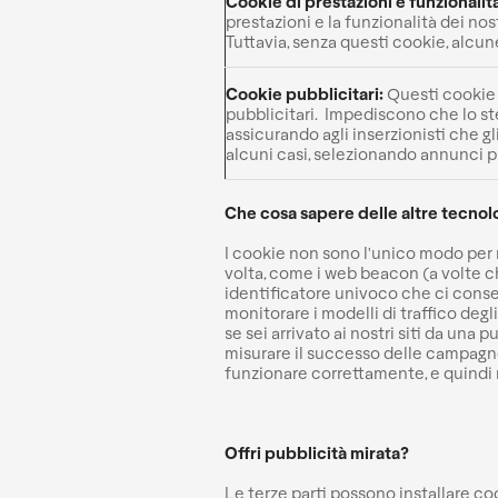
Cookie di prestazioni e funzionalit
prestazioni e la funzionalità dei nost
Tuttavia, senza questi cookie, alcun
Cookie pubblicitari:
Questi cookie 
pubblicitari. Impediscono che lo s
assicurando agli inserzionisti che g
alcuni casi, selezionando annunci pub
Che cosa sapere delle altre tecnol
I cookie non sono l'unico modo per ri
volta, come i web beacon (a volte ch
identificatore univoco che ci consen
monitorare i modelli di traffico degl
se sei arrivato ai nostri siti da una p
misurare il successo delle campagne
funzionare correttamente, e quindi 
Offri pubblicità mirata?
Le terze parti possono installare co