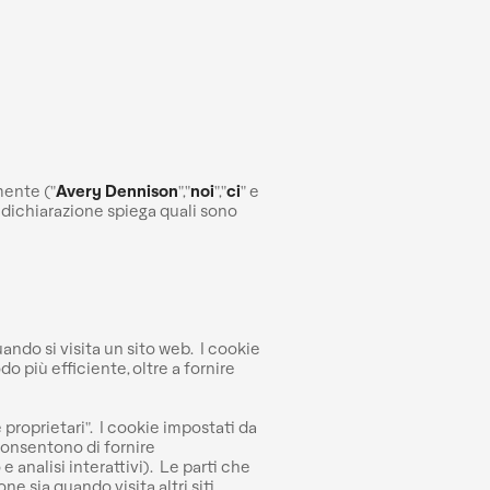
mente ("
Avery Dennison
","
noi
","
ci
" e
ta dichiarazione spiega quali sono
ando si visita un sito web. I cookie
do più efficiente, oltre a fornire
 proprietari". I cookie impostati da
 consentono di fornire
e analisi interattivi). Le parti che
 sia quando visita altri siti.