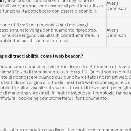
à:
Questi cookie sono utilizzati per migliorare le
Avery
ri siti web, ma non sono essenziali per il loro utilizzo.
Dennison
e funzionalità potrebbero non essere disponibili.
sono utilizzati per personalizzare i messaggi
tesso annuncio venga continuamente riprodotto,
Avery
li annunci vengano visualizzati correttamente e, in
Dennison
blicitari basati sui tuoi interessi.
ogie di tracciabilità, come i web beacon?
conoscere o tracciare i visitatori di un sito. Potremmo utilizzare a
iamati "pixel di tracciamento" o "clear gif"). Questi sono piccoli
te di riconoscere quando qualcuno ha visitato i nostri siti web. 
i utenti da una pagina all’altra dei nostri siti web, di consegnare 
ubblicità online visualizzata su un sito web di terze parti, per miglio
 di marketing via e-mail. In molti casi, queste tecnologie fanno 
rifiutare i cookie ne comprometterà il funzionamento.
okie sul tuo computer o su dispositivo mobile per promuovere pubbli