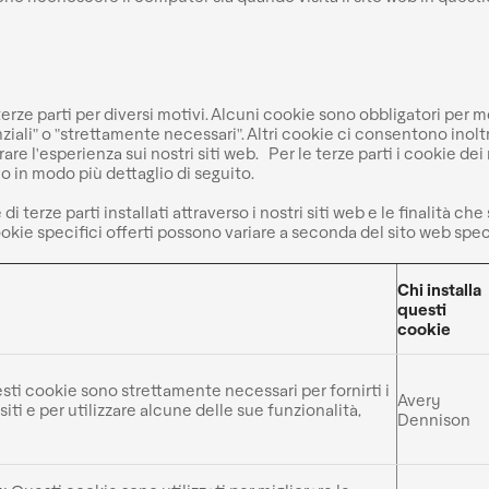
 terze parti per diversi motivi. Alcuni cookie sono obbligatori per
ziali" o "strettamente necessari". Altri cookie ci consentono inoltr
rare l'esperienza sui nostri siti web. Per le terze parti i cookie dei
to in modo più dettaglio di seguito.
e di terze parti installati attraverso i nostri siti web e le finalità ch
okie specifici offerti possono variare a seconda del sito web speci
Chi installa
questi
cookie
ti cookie sono strettamente necessari per fornirti i
Avery
 siti e per utilizzare alcune delle sue funzionalità,
Dennison