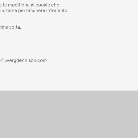
o, le modifiche ai cookie che
hiarazione per rimanere informato
tima volta.
.info@averydennison.com