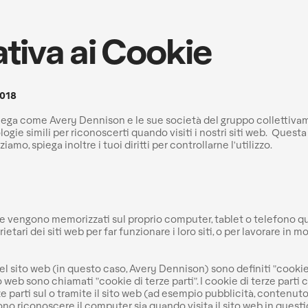
lativa ai Cookie
2018
iega come Avery Dennison e le sue società del gruppo collettiva
ologie simili per riconoscerti quando visiti i nostri siti web. Ques
amo, spiega inoltre i tuoi diritti per controllarne l'utilizzo.
che vengono memorizzati sul proprio computer, tablet o telefono qu
tari dei siti web per far funzionare i loro siti, o per lavorare in mo
del sito web (in questo caso, Avery Dennison) sono definiti "cookie
to web sono chiamati "cookie di terze parti". I cookie di terze parti
ze parti sul o tramite il sito web (ad esempio pubblicità, contenuto 
o riconoscere il computer sia quando visita il sito web in questione