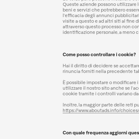
Queste aziende possono utilizzare le i
beni e servizi che potrebbero esser
l'efficacia degli annunci pubblicita
visite a questo e ad altri siti al fin
attraverso questo processo non consen
identificazione personale, a meno ch
Come posso controllare i cookie?
Hai il diritto di decidere se accetta
rinuncia forniti nella precedente ta
È possibile impostare o modificare i 
utilizzare il nostro sito anche se l'
cookie tramite i controlli variano da
Inoltre, la maggior parte delle reti p
https://www.aboutads.info/choices
Con quale frequenza aggiorni ques